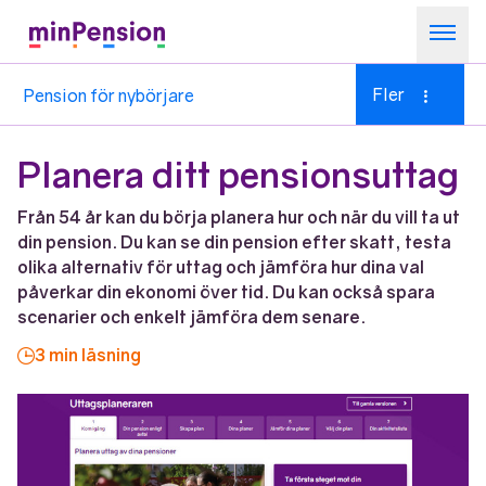
Om minPension
Fler
Pension för nybörjare
Allt om pensioner
Kom igång
Planera ditt pensionsuttag
Sök
Från 54 år kan du börja planera hur och när du vill ta ut
din pension. Du kan se din pension efter skatt, testa
olika alternativ för uttag och jämföra hur dina val
påverkar din ekonomi över tid. Du kan också spara
scenarier och enkelt jämföra dem senare.
3 min läsning