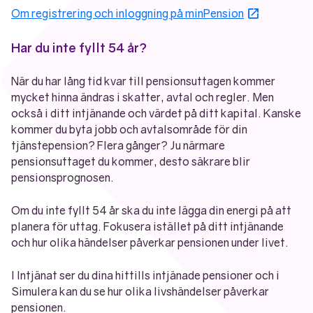
Öppnas i n
Om registrering och inloggning på minPension
Har du inte fyllt 54 år?
När du har lång tid kvar till pensionsuttagen kommer
mycket hinna ändras i skatter, avtal och regler. Men
också i ditt intjänande och värdet på ditt kapital. Kanske
kommer du byta jobb och avtalsområde för din
tjänstepension? Flera gånger? Ju närmare
pensionsuttaget du kommer, desto säkrare blir
pensionsprognosen.
Om du inte fyllt 54 år ska du inte lägga din energi på att
planera för uttag. Fokusera istället på ditt intjänande
och hur olika händelser påverkar pensionen under livet.
I Intjänat ser du dina hittills intjänade pensioner och i
Simulera kan du se hur olika livshändelser påverkar
pensionen.