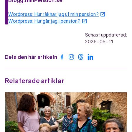
Blogg.minPension.se
Öppnas i nyt
Wordpress: Hur räknar jag ut min pension?
Öppnas i nytt fönste
Wordpress: Hur går jag i pension?
Senast uppdaterad:
2026-05-11
Dela den här artikeln
Dela på Facebook
Dela på Instagram
Dela på Threads
Dela på LinkedIn
Relaterade artiklar