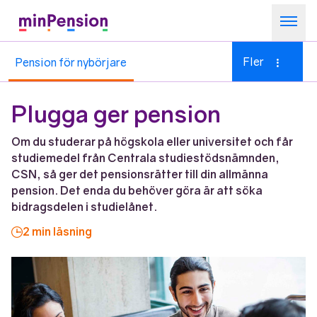
Om minPension
Fler
Pension för nybörjare
Allt om pensioner
Kom igång
Plugga ger pension
Sök
Om du studerar på högskola eller universitet och får
studiemedel från Centrala studiestödsnämnden,
CSN, så ger det pensionsrätter till din allmänna
pension. Det enda du behöver göra är att söka
bidragsdelen i studielånet.
2 min läsning