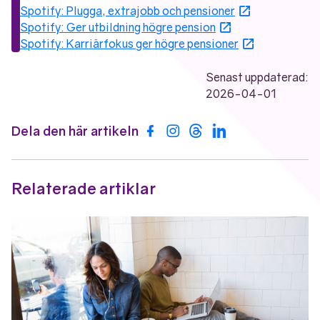
Öppnas i nytt
Spotify: Plugga, extrajobb och pensioner
Öppnas i nytt fö
Spotify: Ger utbildning högre pension
Öppnas i nyt
Spotify: Karriärfokus ger högre pensioner
Senast uppdaterad:
2026-04-01
Dela den här artikeln
Dela på Facebook
Dela på Instagram
Dela på Threads
Dela på LinkedIn
Relaterade artiklar