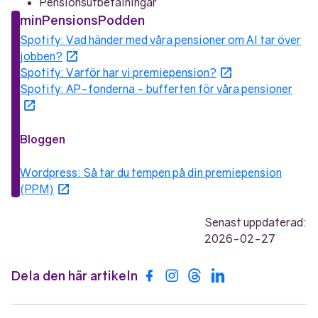
Pensionsutbetalningar
minPensionsPodden
Spotify: Vad händer med våra pensioner om AI tar över
Öppnas i nytt fönster
jobben?
Öppnas i nytt fö
Spotify: Varför har vi premiepension?
Spotify: AP-fonderna - bufferten för våra pensioner
Öppnas i nytt fönster
Bloggen
Wordpress: Så tar du tempen på din premiepension
Öppnas i nytt fönster
(PPM)
Senast uppdaterad:
2026-02-27
Dela den här artikeln
Dela på Facebook
Dela på Instagram
Dela på Threads
Dela på LinkedIn