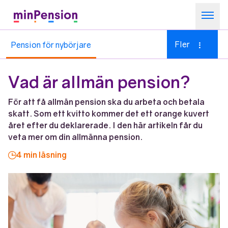
Om minPension
Fler
Pension för nybörjare
Allt om pensioner
Kom igång
Vad är allmän pension?
Sök
För att få allmän pension ska du arbeta och betala
skatt. Som ett kvitto kommer det ett orange kuvert
året efter du deklarerade. I den här artikeln får du
veta mer om din allmänna pension.
4 min läsning